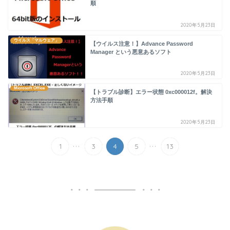
順
2020年5月23日
ウイルス「マルウェア」
【ウイルス注意！】Advance Password
Manager という悪意あるソフト
2020年5月23日
Microsoft Office
【トラブル診断】エラー状態 0xc000012f。解決
方法手順
2020年5月23日
...
...
1
3
4
5
13