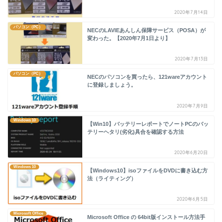
2020年7月14日
パソコン（PC）
NECのLAVIEあんしん保障サービス（POSA）が
変わった。【2020年7月1日より】
2020年7月13日
パソコン（PC）
NECのパソコンを買ったら、121wareアカウント
に登録しましょう。
2020年7月9日
Windows 10
【Win10】バッテリーレポートでノートPCのバッ
テリーヘタリ(劣化)具合を確認する方法
2020年6月20日
Windows 10
【Windows10】isoファイルをDVDに書き込む方
法（ライティング）
2020年6月5日
Microsoft Office
Microsoft Office の 64bit版インストール方法手