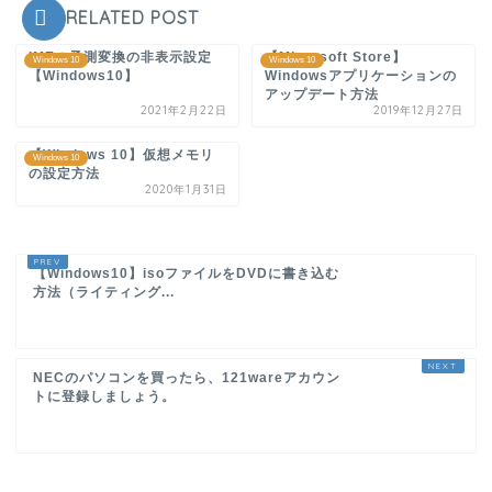
RELATED POST
IMEの予測変換の非表示設定
【Microsoft Store】
Windows 10
Windows 10
【Windows10】
Windowsアプリケーションの
アップデート方法
2021年2月22日
2019年12月27日
【Windows 10】仮想メモリ
Windows 10
の設定方法
2020年1月31日
【Windows10】isoファイルをDVDに書き込む
方法（ライティング...
NECのパソコンを買ったら、121wareアカウン
トに登録しましょう。