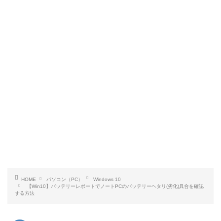
HOME
パソコン（PC）
Windows 10
【Win10】バッテリーレポートでノートPCのバッテリーヘタリ(劣化)具合を確認
する方法