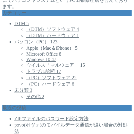
にてパソコンヤシステムというPC出張修理店を営んでおり
ます。
カテゴリー
DTM
5
（DTM）ソフトウェア
4
（DTM）ハードウェア
1
パソコン（PC）
123
Apple（Mac＆iPhone）
5
Microsoft Office
8
Windows 10
47
ウイルス「マルウェア」
15
トラブル診断
17
（PC）ソフトウェア
22
（PC）ハードウェア
6
未分類
3
その他
2
最近の投稿
ZIPファイルのパスワード設定方法
povo(ポヴォ)のモバイルデータ通信が遅い場合の対処
法