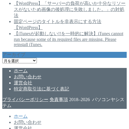
【WordPress】「サーバーの負荷が高いか十分なリソー
スがないため画像の後処理に失敗しました。」の対処
法
固定ページのタイトルを非表示にする方法
【WordPress】
【iTunesが起動しない!!を一時的に解決】iTunes cannot
run because some of its required files are missing. Please
reinstall iTunes.
アーカイブ
ア
ー
ホーム
カ
お問い合わせ
イ
運営会社
ブ
特定商取引法に基づく表記
プライバシーポリシー
免責事項
2018–2026 パソコンヤシス
テム
ホーム
お問い合わせ
運営会社