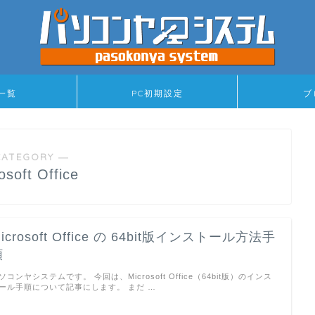
一覧
PC初期設定
ブ
CATEGORY ―
osoft Office
icrosoft Office の 64bit版インストール方法手
順
ソコンヤシステムです。 今回は、Microsoft Office（64bit版）のインス
ール手順について記事にします。 まだ …