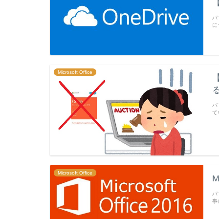
【
パ
に
Microsoft Office
る
パ
て
Microsoft Office
M
パ
事