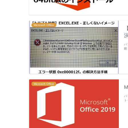
Microsoft Office
パ
断
Microsoft Office
M
パ
ト