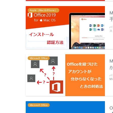
Apple（Mac＆iPhone）
M
パ
ス
Microsoft Office
M
パ
M
Microsoft Office