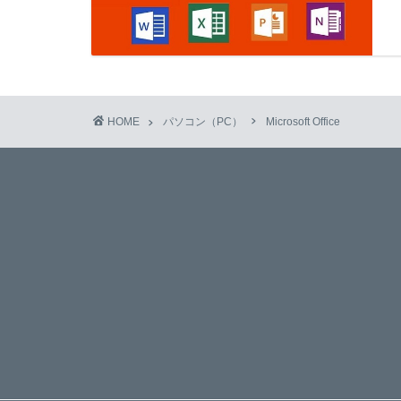
HOME
パソコン（PC）
Microsoft Office