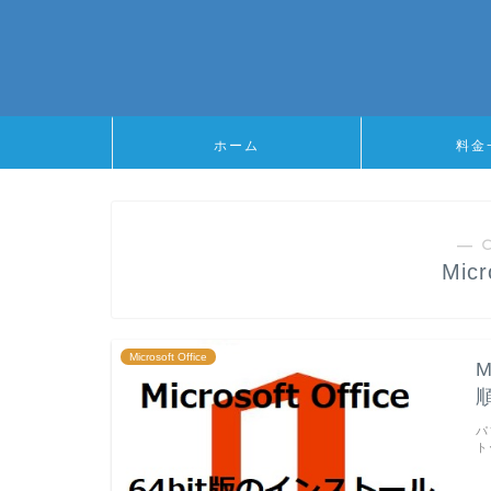
ホーム
料金
― 
Micr
Microsoft Office
M
パ
ト