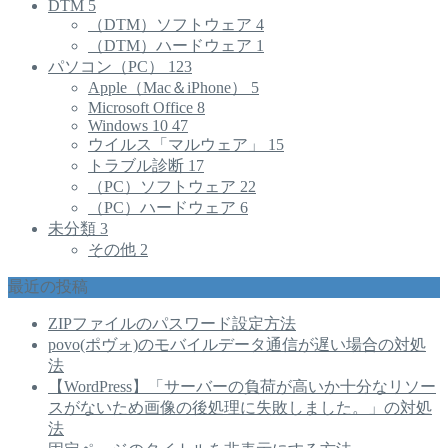
DTM
5
（DTM）ソフトウェア
4
（DTM）ハードウェア
1
パソコン（PC）
123
Apple（Mac＆iPhone）
5
Microsoft Office
8
Windows 10
47
ウイルス「マルウェア」
15
トラブル診断
17
（PC）ソフトウェア
22
（PC）ハードウェア
6
未分類
3
その他
2
最近の投稿
ZIPファイルのパスワード設定方法
povo(ポヴォ)のモバイルデータ通信が遅い場合の対処
法
【WordPress】「サーバーの負荷が高いか十分なリソー
スがないため画像の後処理に失敗しました。」の対処
法