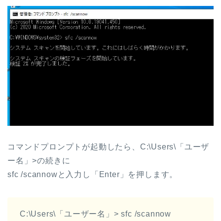
コマンドプロンプトが起動したら、C:\Users\「ユーザ
ー名」>の続きに
sfc /scannowと入力し「Enter」を押します。
C:\Users\「ユーザー名」> sfc /scannow