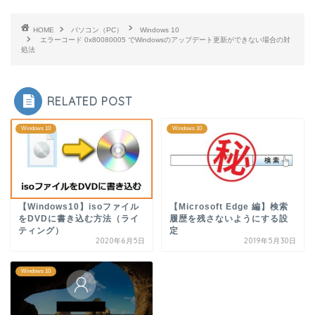
HOME
パソコン（PC）
Windows 10
エラーコード 0x80080005 でWindowsのアップデート更新ができない場合の対
処法
RELATED POST
Windows 10
Windows 10
【Windows10】isoファイル
【Microsoft Edge 編】検索
をDVDに書き込む方法（ライ
履歴を残さないようにする設
ティング）
定
2020年6月5日
2019年5月30日
Windows 10