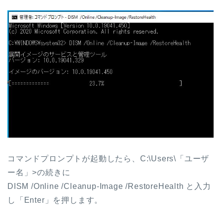
コマンドプロンプトが起動したら、C:\Users\「ユーザ
ー名」>の続きに
DISM /Online /Cleanup-Image /RestoreHealth と入力
し「Enter」を押します。