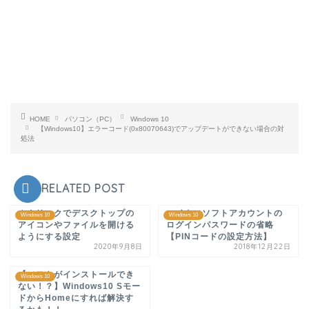
HOME
パソコン（PC）
Windows 10
【Windows10】エラーコード(0x80070643)でアップデートができない場合の対
処法
RELATED POST
１クリックでデスクトップの
マイクロソフトアカウントの
Windows 10
Windows 10
アイコンやファイルを開ける
ログインパスワードの省略
ようにする設定
【PINコードの設定方法】
2020年9月8日
2018年12月22日
【ソフトがインストールでき
Windows 10
ない！？】Windows10 Sモー
ドからHomeにすれば解決す