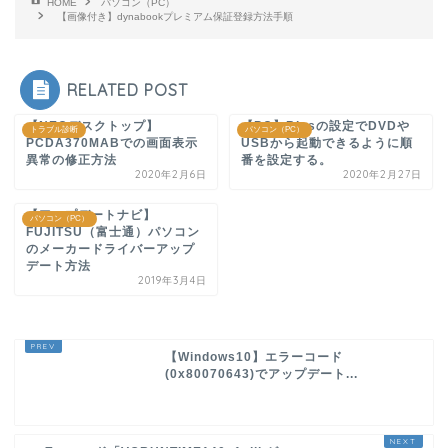
HOME
パソコン（PC）
【画像付き】dynabookプレミアム保証登録方法手順
RELATED POST
【NECデスクトップ】
【PC】Biosの設定でDVDや
トラブル診断
パソコン（PC）
PCDA370MABでの画面表示
USBから起動できるように順
異常の修正方法
番を設定する。
2020年2月6日
2020年2月27日
【アップデートナビ】
パソコン（PC）
FUJITSU（富士通）パソコン
のメーカードライバーアップ
デート方法
2019年3月4日
【Windows10】エラーコード
(0x80070643)でアップデート...