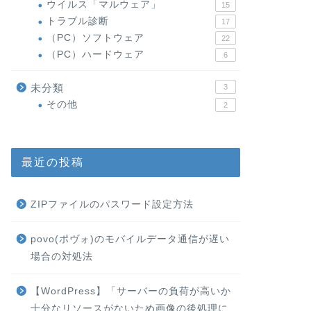
ウイルス「マルウェア」
15
トラブル診断
17
（PC）ソフトウェア
22
（PC）ハードウェア
6
未分類
3
その他
2
最近の投稿
ZIPファイルのパスワード設定方法
povo(ポヴォ)のモバイルデータ通信が遅い
場合の対処法
【WordPress】「サーバーの負荷が高いか
十分なリソースがないため画像の後処理に