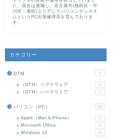
トラブルの診断や修理を担当していまし
た。現在は退職し、名古屋市(熱田区・中
川区・港区)エリアにてパソコンヤシステ
ムというPC出張修理店を営んでおりま
す。
カテゴリー
DTM
5
（DTM）ソフトウェア
4
（DTM）ハードウェア
1
パソコン（PC）
123
Apple（Mac＆iPhone）
5
Microsoft Office
8
Windows 10
47