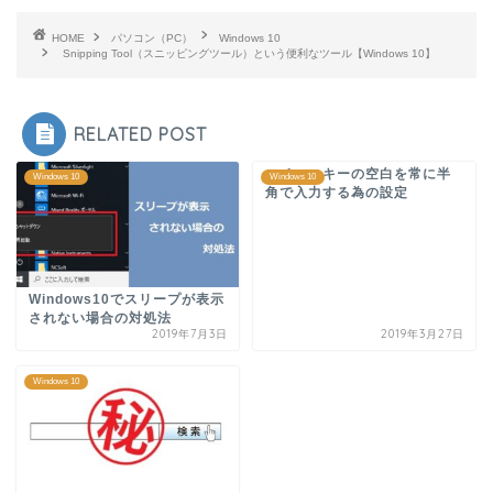
HOME
パソコン（PC）
Windows 10
Snipping Tool（スニッピングツール）という便利なツール【Windows 10】
RELATED POST
スペースキーの空白を常に半
Windows 10
Windows 10
角で入力する為の設定
Windows10でスリープが表示
されない場合の対処法
2019年7月3日
2019年3月27日
Windows 10