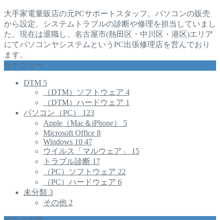
大手家電量販店の元PCサポートスタッフ。パソコンの販売
から設定、システムトラブルの診断や修理を担当していまし
た。現在は退職し、名古屋市(熱田区・中川区・港区)エリア
にてパソコンヤシステムというPC出張修理店を営んでおり
ます。
カテゴリー
DTM
5
（DTM）ソフトウェア
4
（DTM）ハードウェア
1
パソコン（PC）
123
Apple（Mac＆iPhone）
5
Microsoft Office
8
Windows 10
47
ウイルス「マルウェア」
15
トラブル診断
17
（PC）ソフトウェア
22
（PC）ハードウェア
6
未分類
3
その他
2