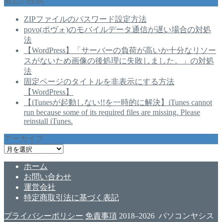
最近の投稿
ZIPファイルのパスワード設定方法
povo(ポヴォ)のモバイルデータ通信が遅い場合の対処
法
【WordPress】「サーバーの負荷が高いか十分なリソー
スがないため画像の後処理に失敗しました。」の対処
法
固定ページのタイトルを非表示にする方法
【WordPress】
【iTunesが起動しない!!を一時的に解決】iTunes cannot
run because some of its required files are missing. Please
reinstall iTunes.
アーカイブ
ア
ー
ホーム
カ
お問い合わせ
イ
運営会社
ブ
特定商取引法に基づく表記
プライバシーポリシー
免責事項
2018–2026 パソコンヤシス