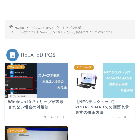
HOME
パソコン（PC）
トラブル診断
【不要ソフト】Avast（アバスト）という無料のウイルス対策ソフト
RELATED POST
Windows 10
トラブル診断
Windows10でスリープが表示
【NECデスクトップ】
されない場合の対処法
PCDA370MABでの画面表示
異常の修正方法
2019年7月3日
2020年2月6日
トラブル診断