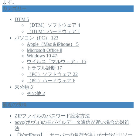
ます。
カテゴリー
DTM
5
（DTM）ソフトウェア
4
（DTM）ハードウェア
1
パソコン（PC）
123
Apple（Mac＆iPhone）
5
Microsoft Office
8
Windows 10
47
ウイルス「マルウェア」
15
トラブル診断
17
（PC）ソフトウェア
22
（PC）ハードウェア
6
未分類
3
その他
2
最近の投稿
ZIPファイルのパスワード設定方法
povo(ポヴォ)のモバイルデータ通信が遅い場合の対処
法
【WordPress】「サーバーの負荷が高いか十分なリソー