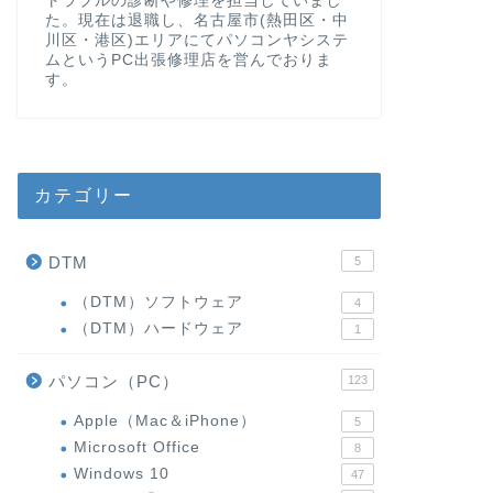
トラブルの診断や修理を担当していまし
た。現在は退職し、名古屋市(熱田区・中
川区・港区)エリアにてパソコンヤシステ
ムというPC出張修理店を営んでおりま
す。
カテゴリー
DTM
5
（DTM）ソフトウェア
4
（DTM）ハードウェア
1
パソコン（PC）
123
Apple（Mac＆iPhone）
5
Microsoft Office
8
Windows 10
47