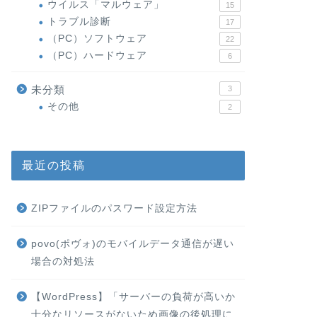
ウイルス「マルウェア」
15
トラブル診断
17
（PC）ソフトウェア
22
（PC）ハードウェア
6
未分類
3
その他
2
最近の投稿
ZIPファイルのパスワード設定方法
povo(ポヴォ)のモバイルデータ通信が遅い
場合の対処法
【WordPress】「サーバーの負荷が高いか
十分なリソースがないため画像の後処理に