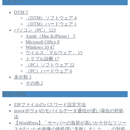
カテゴリー
DTM
5
（DTM）ソフトウェア
4
（DTM）ハードウェア
1
パソコン（PC）
123
Apple（Mac＆iPhone）
5
Microsoft Office
8
Windows 10
47
ウイルス「マルウェア」
15
トラブル診断
17
（PC）ソフトウェア
22
（PC）ハードウェア
6
未分類
3
その他
2
最近の投稿
ZIPファイルのパスワード設定方法
povo(ポヴォ)のモバイルデータ通信が遅い場合の対処
法
【WordPress】「サーバーの負荷が高いか十分なリソー
スがないため画像の後処理に失敗しました。」の対処