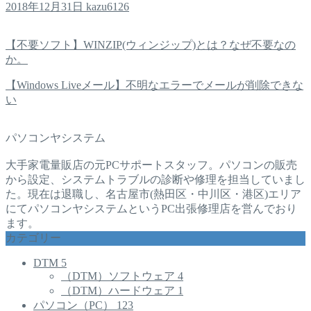
2018年12月31日
kazu6126
【不要ソフト】WINZIP(ウィンジップ)とは？なぜ不要なの
か。
【Windows Liveメール】不明なエラーでメールが削除できな
い
パソコンヤシステム
大手家電量販店の元PCサポートスタッフ。パソコンの販売
から設定、システムトラブルの診断や修理を担当していまし
た。現在は退職し、名古屋市(熱田区・中川区・港区)エリア
にてパソコンヤシステムというPC出張修理店を営んでおり
ます。
カテゴリー
DTM
5
（DTM）ソフトウェア
4
（DTM）ハードウェア
1
パソコン（PC）
123