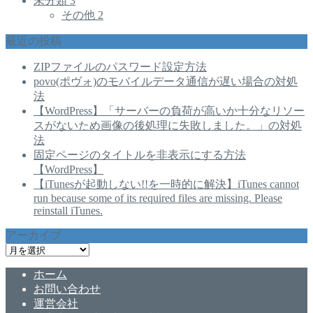
未分類
3
その他
2
最近の投稿
ZIPファイルのパスワード設定方法
povo(ポヴォ)のモバイルデータ通信が遅い場合の対処
法
【WordPress】「サーバーの負荷が高いか十分なリソー
スがないため画像の後処理に失敗しました。」の対処
法
固定ページのタイトルを非表示にする方法
【WordPress】
【iTunesが起動しない!!を一時的に解決】iTunes cannot
run because some of its required files are missing. Please
reinstall iTunes.
アーカイブ
ア
ー
ホーム
カ
お問い合わせ
イ
運営会社
ブ