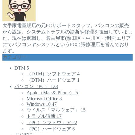
大手家電量販店の元PCサポートスタッフ。パソコンの販売
から設定、システムトラブルの診断や修理を担当していまし
た。現在は退職し、名古屋市(熱田区・中川区・港区)エリア
にてパソコンヤシステムというPC出張修理店を営んでおり
ます。
カテゴリー
DTM
5
（DTM）ソフトウェア
4
（DTM）ハードウェア
1
パソコン（PC）
123
Apple（Mac＆iPhone）
5
Microsoft Office
8
Windows 10
47
ウイルス「マルウェア」
15
トラブル診断
17
（PC）ソフトウェア
22
（PC）ハードウェア
6