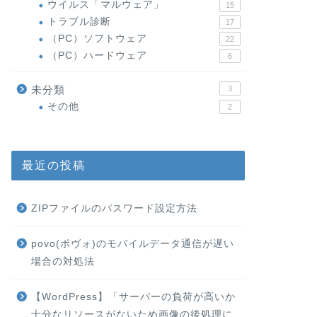
ウイルス「マルウェア」
15
トラブル診断
17
（PC）ソフトウェア
22
（PC）ハードウェア
6
未分類
3
その他
2
最近の投稿
ZIPファイルのパスワード設定方法
povo(ポヴォ)のモバイルデータ通信が遅い
場合の対処法
【WordPress】「サーバーの負荷が高いか
十分なリソースがないため画像の後処理に