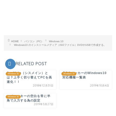
HOME
パソコン（PC）
Windows 10
Windows10 のインストールメディア（ISOファイル）DVDやUSBで作成する。
RELATED POST
SysMain（シスメイン）と
各PCメーカーのWindows10
Windows 10
Windows 10
は？上手く切り替えてPCを高
対応機種一覧表
速化！！
2018年12月31日
2019年10月4日
スペースキーの空白を常に半
Windows 10
角で入力する為の設定
2019年3月27日