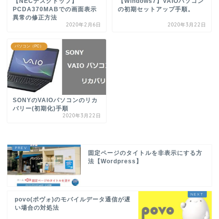
【NECデスクトップ】
【Windows7】VAIOパソコン
PCDA370MABでの画面表示
の初期セットアップ手順。
異常の修正方法
2020年2月6日
2020年3月22日
パソコン（PC）
SONYのVAIOパソコンのリカ
バリー(初期化)手順
2020年3月22日
固定ページのタイトルを非表示にする方
法【Wordpress】
povo(ポヴォ)のモバイルデータ通信が遅
い場合の対処法